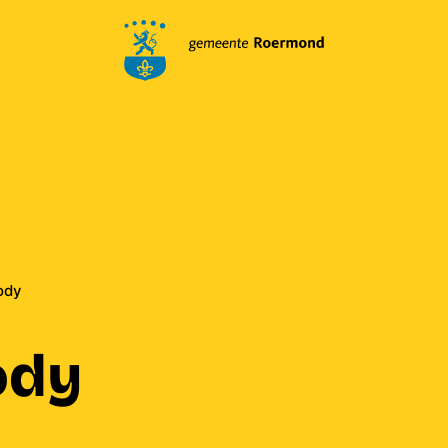
ody
ody