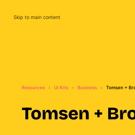
Skip to main content
Resources
UI Kits
Busi­ness
Tomsen + Br
Tomsen + Br