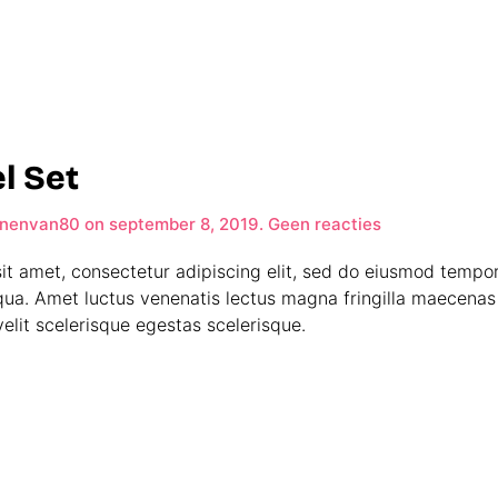
l Set
op
nenvan80
on
september 8, 2019
.
Geen reacties
Trek
Travel
it amet, consectetur adipiscing elit, sed do eiusmod tempor
Set
qua. Amet luctus venenatis lectus magna fringilla maecenas 
elit scelerisque egestas scelerisque.