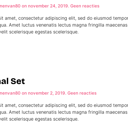
op
nenvan80
on
november 24, 2019
.
Geen reacties
Balou
Illustration
it amet, consectetur adipiscing elit, sed do eiusmod tempor
Set
qua. Amet luctus venenatis lectus magna fringilla maecenas 
elit scelerisque egestas scelerisque.
al Set
op
nenvan80
on
november 2, 2019
.
Geen reacties
Cute
Animal
it amet, consectetur adipiscing elit, sed do eiusmod tempor
Set
qua. Amet luctus venenatis lectus magna fringilla maecenas 
elit scelerisque egestas scelerisque.