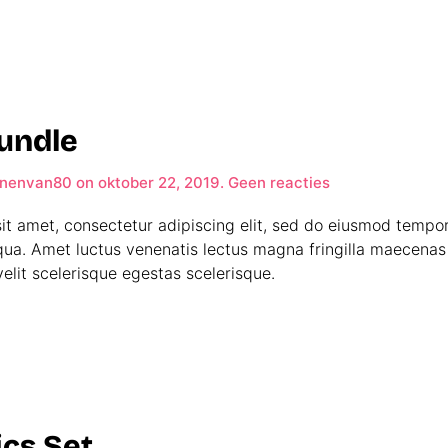
undle
op
nenvan80
on
oktober 22, 2019
.
Geen reacties
Summit
Bundle
it amet, consectetur adipiscing elit, sed do eiusmod tempor
qua. Amet luctus venenatis lectus magna fringilla maecenas 
elit scelerisque egestas scelerisque.
ics Set