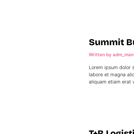
Summit B
Written by
adm_man
Lorem ipsum dolor s
labore et magna ali
aliquam etiam erat v
T+B Logist