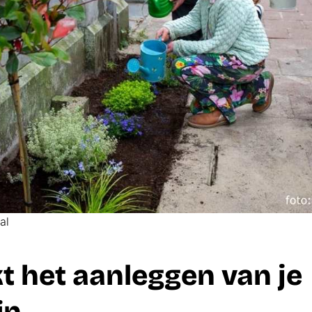
al
t het
aanleggen van je
in