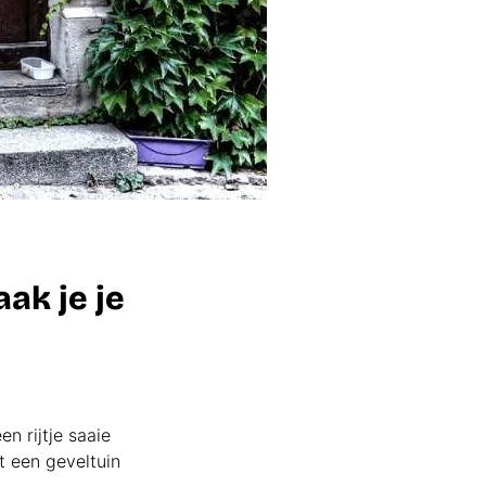
ak je je
eltuin
nleggen
n rijtje saaie
et een geveltuin
ermond?