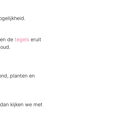
gelijkheid.
len de
tegels
eruit
houd.
ond, planten en
 dan kijken we met