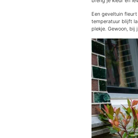
breng je kleur en le
Een geveltuin fleurt
temperatuur blijft l
plekje. Gewoon, bij 