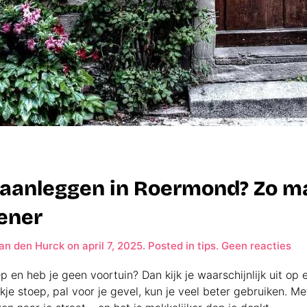
 aanleggen in Roermond? Zo ma
oener
op
an den Hurck
on
april 7, 2025
. Posted in
tips
.
Geen reacties
Gev
aa
 en heb je geen voortuin? Dan kijk je waarschijnlijk uit op ee
in
kje stoep, pal voor je gevel, kun je veel beter gebruiken. M
Ro