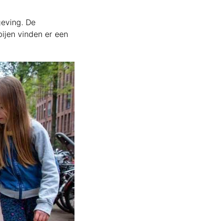
ak
geving. De
bijen vinden er een
aat
oener