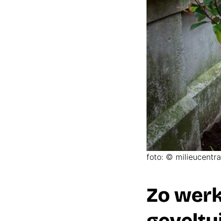
foto: © milieucentra
Zo werk
geveltu